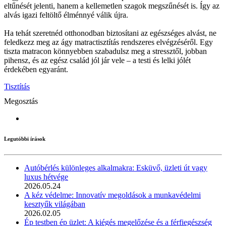
eltűnését jelenti, hanem a kellemetlen szagok megszűnését is. Így az
alvás igazi feltöltő élménnyé válik újra.
Ha tehát szeretnéd otthonodban biztosítani az egészséges alvást, ne
feledkezz meg az ágy matractisztítás rendszeres elvégzéséről. Egy
tiszta matracon könnyebben szabadulsz meg a stressztől, jobban
pihensz, és az egész család jól jár vele – a testi és lelki jólét
érdekében egyaránt.
Tisztítás
Megosztás
Legutóbbi írások
Autóbérlés különleges alkalmakra: Esküvő, üzleti út vagy
luxus hétvége
2026.05.24
A kéz védelme: Innovatív megoldások a munkavédelmi
kesztyűk világában
2026.02.05
Ép testben ép üzlet: A kiégés megelőzése és a férfiegészség