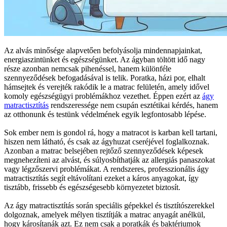
Az alvás minősége alapvetően befolyásolja mindennapjainkat,
energiaszintünket és egészségünket. Az ágyban töltött idő nagy
része azonban nemcsak pihenéssel, hanem különféle
szennyeződések befogadásával is telik. Poratka, házi por, elhalt
hámsejtek és verejték rakódik le a matrac felületén, amely idővel
komoly egészségügyi problémákhoz vezethet. Éppen ezért az
ágy
matractisztítás
rendszeressége nem csupán esztétikai kérdés, hanem
az otthonunk és testünk védelmének egyik legfontosabb lépése.
Sok ember nem is gondol rá, hogy a matracot is karban kell tartani,
hiszen nem látható, és csak az ágyhuzat cseréjével foglalkoznak.
Azonban a matrac belsejében rejtőző szennyeződések képesek
megnehezíteni az alvást, és súlyosbíthatják az allergiás panaszokat
vagy légzőszervi problémákat. A rendszeres, professzionális ágy
matractisztítás segít eltávolítani ezeket a káros anyagokat, így
tisztább, frissebb és egészségesebb környezetet biztosít.
Az ágy matractisztítás során speciális gépekkel és tisztítószerekkel
dolgoznak, amelyek mélyen tisztítják a matrac anyagát anélkül,
hogy károsítanák azt. Ez nem csak a poratkák és baktériumok