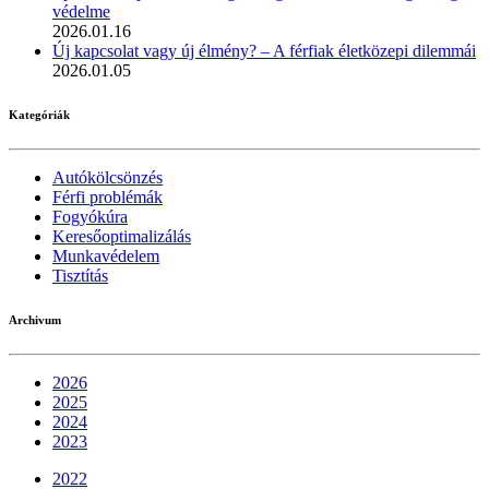
védelme
2026.01.16
Új kapcsolat vagy új élmény? – A férfiak életközepi dilemmái
2026.01.05
Kategóriák
Autókölcsönzés
Férfi problémák
Fogyókúra
Keresőoptimalizálás
Munkavédelem
Tisztítás
Archivum
2026
2025
2024
2023
2022