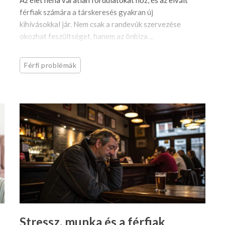
Az élet néha váratlan fordulatokat hoz, és az elvált
férfiak számára a társkeresés gyakran új
kihívásokkal jár. Nem csak a randevúk szervezése
okozhat feszültséget, hanem az önbiza ...
Férfi problémák
Stressz, munka és a férfiak