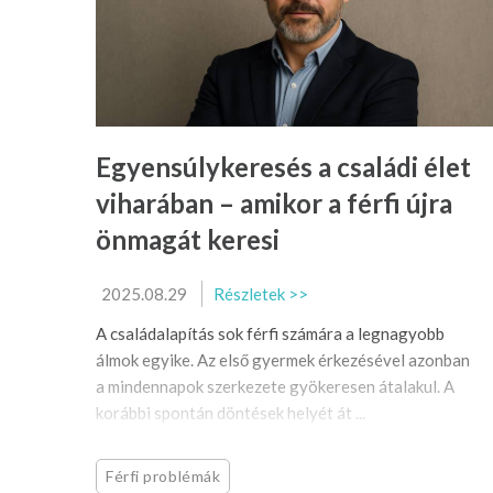
Egyensúlykeresés a családi élet
viharában – amikor a férfi újra
önmagát keresi
2025.08.29
Részletek >>
A családalapítás sok férfi számára a legnagyobb
álmok egyike. Az első gyermek érkezésével azonban
a mindennapok szerkezete gyökeresen átalakul. A
korábbi spontán döntések helyét át ...
Férfi problémák