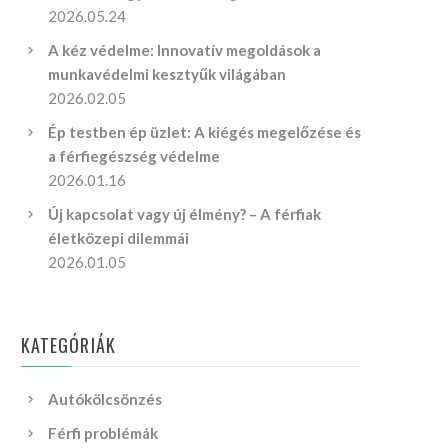
2026.05.24
A kéz védelme: Innovatív megoldások a
munkavédelmi kesztyűk világában
2026.02.05
Ép testben ép üzlet: A kiégés megelőzése és
a férfiegészség védelme
2026.01.16
Új kapcsolat vagy új élmény? – A férfiak
életközepi dilemmái
2026.01.05
KATEGÓRIÁK
Autókölcsönzés
Férfi problémák