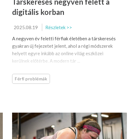
Társkeresés negyven felett a
digitális korban
2025.08.19
Részletek >>
A negyven év feletti férfiak életében a társkeresés
gyakran új fejezetet jelent, ahol a régi módszerek
helyett egyre inkább az online világ eszközei
kerülnek előtérbe. A modern tár ...
Férfi problémák