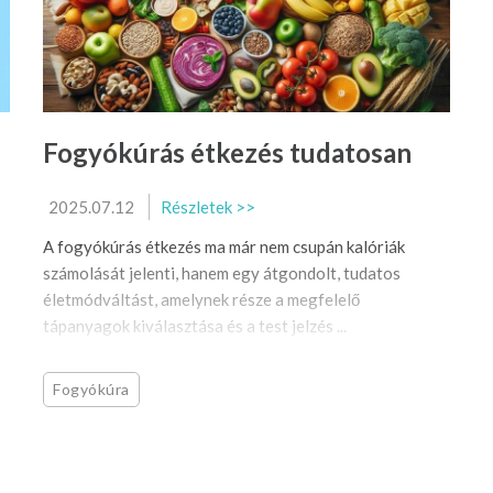
Fogyókúrás étkezés tudatosan
2025.07.12
Részletek >>
A fogyókúrás étkezés ma már nem csupán kalóriák
számolását jelenti, hanem egy átgondolt, tudatos
életmódváltást, amelynek része a megfelelő
tápanyagok kiválasztása és a test jelzés ...
Fogyókúra