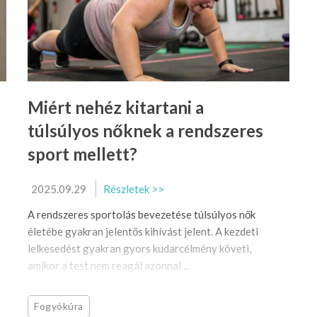
Miért nehéz kitartani a
túlsúlyos nőknek a rendszeres
sport mellett?
2025.09.29
Részletek >>
A rendszeres sportolás bevezetése túlsúlyos nők
életébe gyakran jelentős kihívást jelent. A kezdeti
lelkesedést gyakran gyors kudarcélmény követi,
amikor a test nem reagál azonnal ...
Fogyókúra