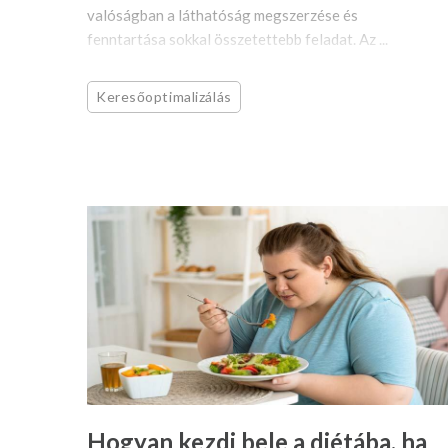
valóságban a láthatóság megszerzése és
fenntartása sokkal összetettebb feladat. Az ...
Keresőoptimalizálás
Hogyan kezdj bele a diétába, ha