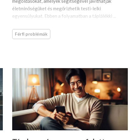
megoldásokat, amelyek segítségével javíthatják
életminőségüket és megőrizhetik testi-lelki
egyensúlyukat. Ebben a folyamatban a táplálékki ...
Férfi problémák