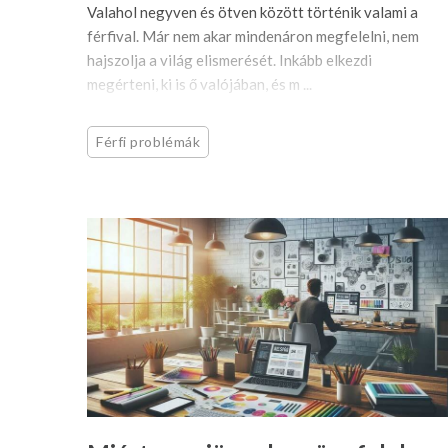
Valahol negyven és ötven között történik valami a
férfival. Már nem akar mindenáron megfelelni, nem
hajszolja a világ elismerését. Inkább elkezdi
megérteni, ki is ő valójában, és m ...
Férfi problémák