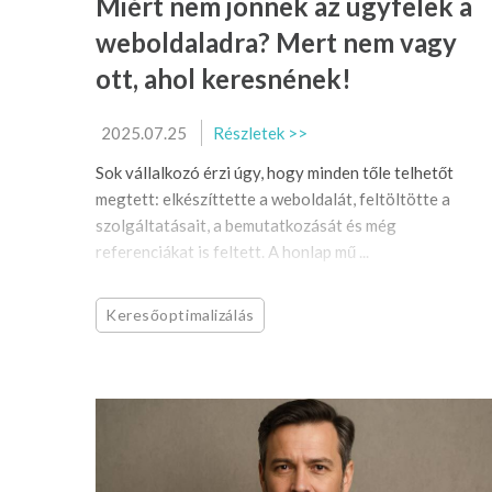
Miért nem jönnek az ügyfelek a
weboldaladra? Mert nem vagy
ott, ahol keresnének!
2025.07.25
Részletek >>
Sok vállalkozó érzi úgy, hogy minden tőle telhetőt
megtett: elkészíttette a weboldalát, feltöltötte a
szolgáltatásait, a bemutatkozását és még
referenciákat is feltett. A honlap mű ...
Keresőoptimalizálás